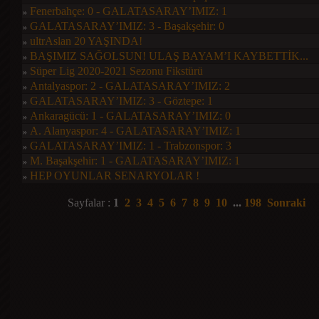
Fenerbahçe: 0 - GALATASARAY’IMIZ: 1
»
GALATASARAY’IMIZ: 3 - Başakşehir: 0
»
ultrAslan 20 YAŞINDA!
»
BAŞIMIZ SAĞOLSUN! ULAŞ BAYAM’I KAYBETTİK...
»
Süper Lig 2020-2021 Sezonu Fikstürü
»
Antalyaspor: 2 - GALATASARAY’IMIZ: 2
»
GALATASARAY’IMIZ: 3 - Göztepe: 1
»
Ankaragücü: 1 - GALATASARAY’IMIZ: 0
»
A. Alanyaspor: 4 - GALATASARAY’IMIZ: 1
»
GALATASARAY’IMIZ: 1 - Trabzonspor: 3
»
M. Başakşehir: 1 - GALATASARAY’IMIZ: 1
»
HEP OYUNLAR SENARYOLAR !
»
Sayfalar :
1
2
3
4
5
6
7
8
9
10
...
198
Sonraki