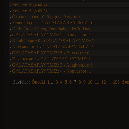
Vefat ve Başsağlığı
»
Vefat ve Başsağlığı
»
Özhan Canaydın’ı Saygıyla Anıyoruz.
»
Fenerbahçe: 0 - GALATASARAY’IMIZ: 0
»
Derbi Öncesi Genç Fenerbahçeliler’in Daveti
»
GALATASARAY’IMIZ: 2 - Konyaspor: 1
»
Karabükspor: 0 - GALATASARAY’IMIZ: 7
»
Akhisarspor: 1 - GALATASARAY’IMIZ: 2
»
GALATASARAY’IMIZ: 5 - Bursaspor: 0
»
Kasımpaşa: 2 - GALATASARAY’IMIZ: 1
»
GALATASARAY’IMIZ: 3 - Antalyaspor: 0
»
GALATASARAY’IMIZ: 4 - Konyaspor: 1
»
Sayfalar :
Önceki
1
...
3
4
5
6
7
8
9
10
11
12
...
198
Son