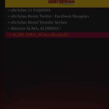
» ultrAslan 21 YAŞINDA
» ultrAslan Resmi Twitter / Facebook Hesapları
» ultrAslan Resmi Youtube Sayfası
» Hürriyet ALMA, ALDIRMA !
» AÇIKLAMA | #ÜlkeriBoykotEt