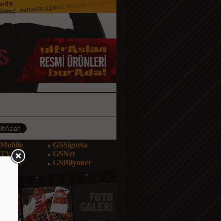
Mobile
GSSigorta
»
STV
GSNet
»
Bonus
GSBilyoner
»