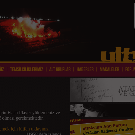
için Flash Player yüklemeniz ve
if olması gerekmektedir.
mek için lütfen tıklayınız.
11958
defa izlendi.