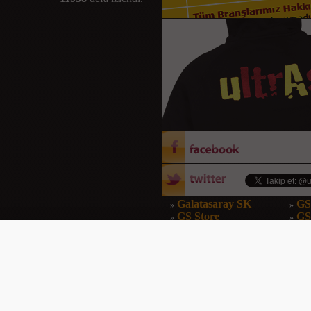
Galatasaray SK
GS
»
»
GS Store
G
»
»
GS Dergi
GS
»
»