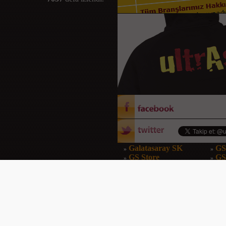
Galatasaray SK
GS
»
»
GS Store
G
»
»
GS Dergi
GS
»
»