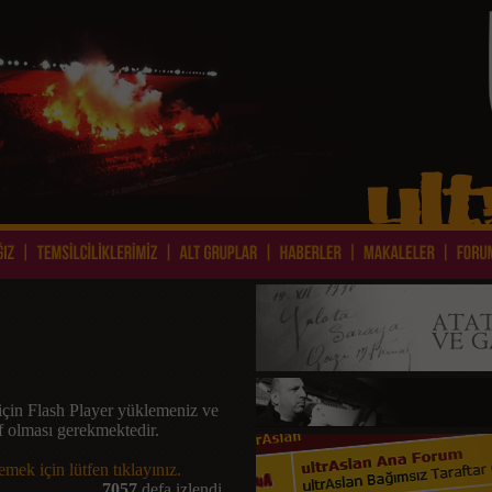
için Flash Player yüklemeniz ve
if olması gerekmektedir.
mek için lütfen tıklayınız.
7057
defa izlendi.