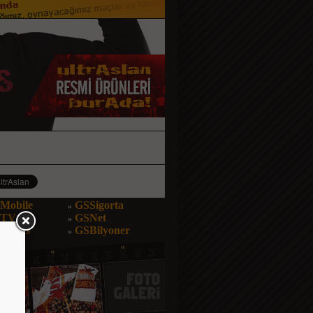
Mobile
GSSigorta
»
STV
GSNet
»
Bonus
GSBilyoner
»