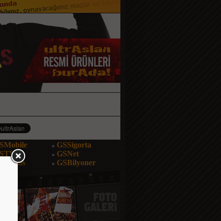
SMobile
GSSigorta
»
STV
GSNet
»
SBonus
GSBilyoner
»