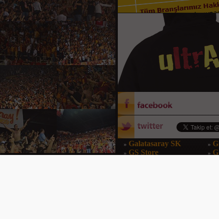
Galatasaray SK
G
»
»
GS Store
G
»
»
GS Dergi
G
»
»