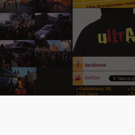
Galatasaray SK
G
»
»
GS Store
G
»
»
GS Dergi
G
»
»