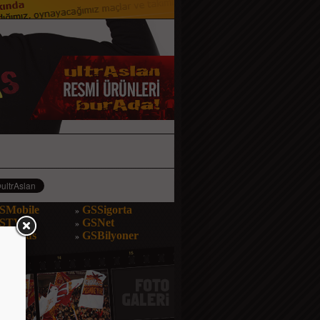
SMobile
GSSigorta
»
STV
GSNet
»
SBonus
GSBilyoner
»