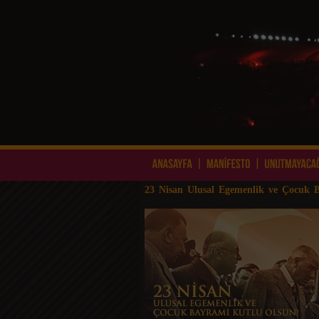
23 Nisan Ulusal Egemenlik ve Çocuk 