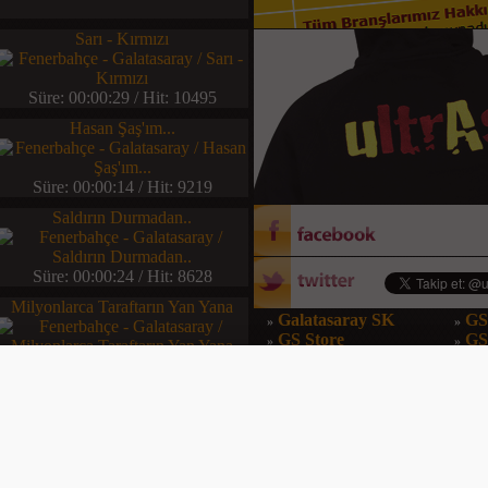
Sarı - Kırmızı
Süre: 00:00:29 / Hit: 10495
Hasan Şaş'ım...
Süre: 00:00:14 / Hit: 9219
Saldırın Durmadan..
Süre: 00:00:24 / Hit: 8628
Milyonlarca Taraftarın Yan Yana
Galatasaray SK
GS
»
»
GS Store
G
»
»
GS Dergi
GS
»
»
Süre: 00:00:29 / Hit: 8292
Üçlü - 2
Süre: 00:00:34 / Hit: 8166