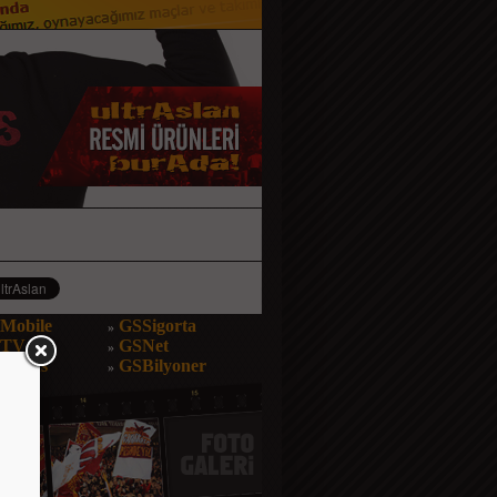
Mobile
GSSigorta
»
STV
GSNet
»
Bonus
GSBilyoner
»