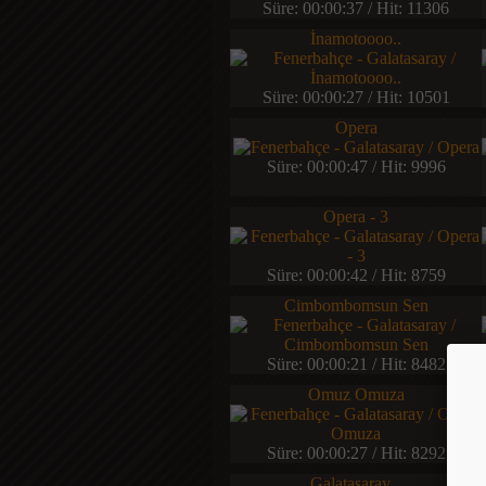
Süre: 00:00:37 / Hit: 11306
İnamotoooo..
Süre: 00:00:27 / Hit: 10501
Opera
Süre: 00:00:47 / Hit: 9996
Opera - 3
Süre: 00:00:42 / Hit: 8759
Cimbombomsun Sen
Süre: 00:00:21 / Hit: 8482
Omuz Omuza
Süre: 00:00:27 / Hit: 8292
Galatasaray...